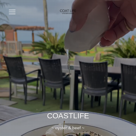
COASTLIFE
~ oyster & beef ~